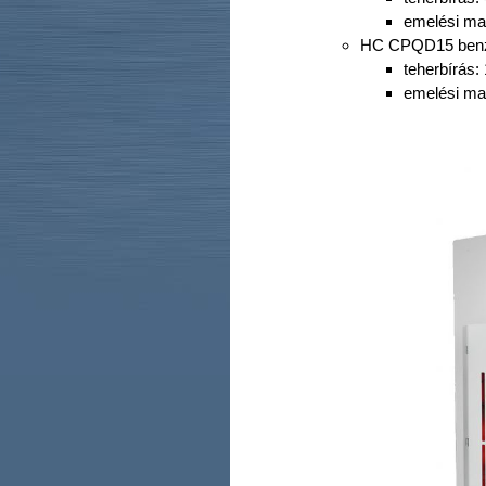
emelési m
HC CPQD15 benzi
teherbírás:
emelési m