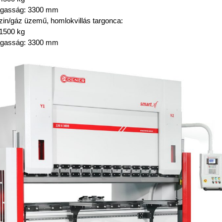
agasság: 3300 mm
n/gáz üzemű, homlokvillás targonca:
 1500 kg
agasság: 3300 mm