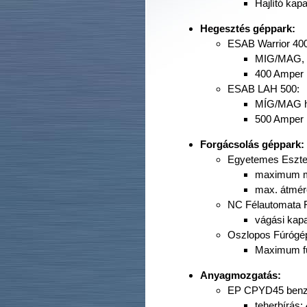
Hajlító kapa
Hegesztés géppark:
ESAB Warrior 40
MIG/MAG, po
400 Amper
ESAB LAH 500:
MÍG/MAG h
500 Amper
Forgácsolás géppark:
Egyetemes Eszte
maximum m
max. átmé
NC Félautomata
vágási kap
Oszlopos Fúrógé
Maximum fú
Anyagmozgatás:
EP CPYD45 benzin
teherbírás: