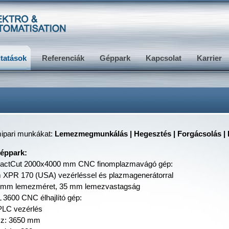
ltatások
Referenciák
Géppark
Kapcsolat
Karrier
mipari munkákat:
Lemezmegmunkálás | Hegesztés | Forgácsolás |
éppark:
tCut 2000x4000 mm CNC finomplazmavágó gép:
 XPR 170 (USA) vezérléssel és plazmagenerátorral
 mm lemezméret, 35 mm lemezvastagság
3600 CNC élhajlító gép:
 PLC vezérlés
ssz: 3650 mm