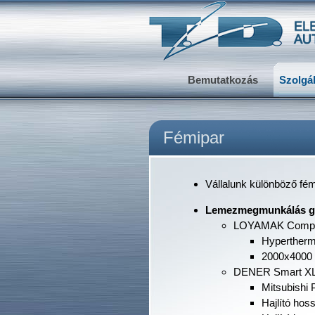
Bemutatkozás
Szolgá
Fémipar
Vállalunk különböző fé
Lemezmegmunkálás g
LOYAMAK Compac
Hypertherm
2000x4000
DENER Smart XL 
Mitsubishi
Hajlító ho