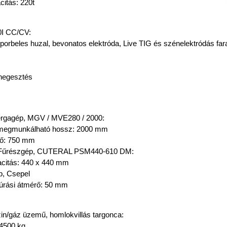
citás: 220t
0I CC/CV:
rbeles huzal, bevonatos elektróda, Live TIG és szénelektródás fa
egesztés
rgagép, MGV / MVE280 / 2000:
egmunkálható hossz: 2000 mm
rő: 750 mm
 Fűrészgép, CUTERAL PSM440-610 DM:
acitás: 440 x 440 mm
p, Csepel
rási átmérő: 50 mm
/gáz üzemű, homlokvillás targonca:
 4500 kg